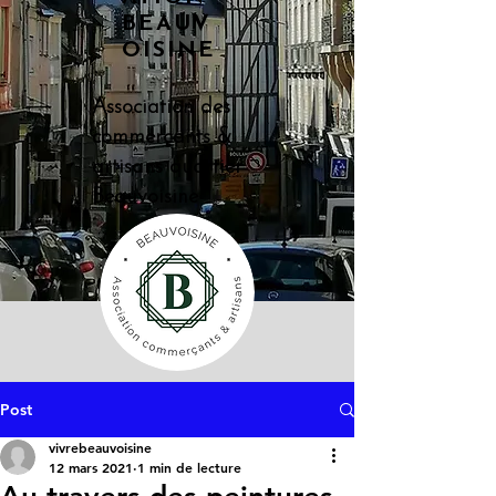
BEAUV
OISINE
Association des
commerçants &
artisans quartier
Beauvoisine
Post
vivrebeauvoisine
12 mars 2021
1 min de lecture