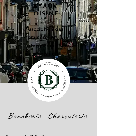
BEAUV
OISINE
Association des
commerçants &
artisans quartier
Beauvoisine
Boucherie -
Charcuterie