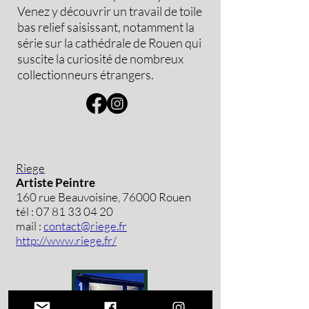
Venez y découvrir un travail de toile
bas relief saisissant, notamment la
série sur la cathédrale de Rouen qui
suscite la curiosité de nombreux
collectionneurs étrangers.
Riege
Artiste Peintre
160 rue Beauvoisine, 76000 Rouen
tél :
07 81 33 04 20
mail :
contact@riege.fr
http://www.riege.fr/