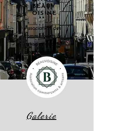
BEAUV
OISINE
Association des
commerçants &
artisans quartier
Beauvoisine
Galerie