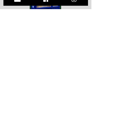
RIEGE est un explorateur de la
peinture figurative: techniques, styles,
thèmes...C'est un autodidacte qui a
forgé son identité d'artiste avec le
temps. En 2014 il est devenu peintre
professionnel.
Atelier Peggy Le Guern
Artiste Tatoueuse
148 Rue Beauvoisine, 76000 Rouen
mail :
peggyleguern@hotmail.com