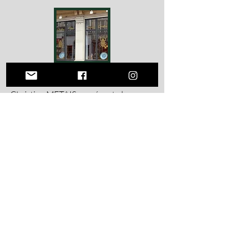
Christine METAIS représente la
cinquième génération d'une dynastie
d'antiquaires commencée en France
vers 1860.
Christine perpétue la tradition en
appliquant les critères rigoureux qui
caractérisent cet établissement :
connaissance, authenticité, qualité,
rareté, originalité et intégrité des
Oeuvres d'Art. Galerie ouverte du
mardi au vendredi de 10h à 12h, le
samedi de 14h à 19h et sur rendez-