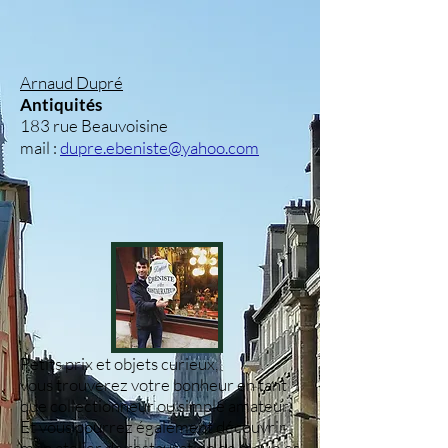
Arnaud Dupré
Antiquités
183 rue Beauvoisine
mail :
dupre.ebeniste@yahoo.com
Petits prix et objets curieux,
vous
trouverez votre bonheur en tant
que collectionneur ou simple amateur.
Et vous pourrez également découvrir
mon atelier de restauration de meubles