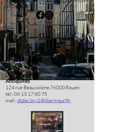
anciens.
Le Loup de Sable
Antiquités
124 rue Beauvoisine,76000 Rouen
tél : 0
6 13 17 80 75
mail :
didier.bry1@libertysurf.fr